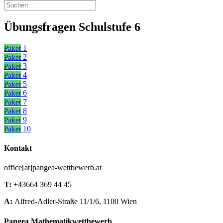
Übungsfragen Schulstufe 6
1
Paket
2
Paket
3
Paket
4
Paket
5
Paket
6
Paket
7
Paket
8
Paket
9
Paket
10
Paket
Kontakt
office[at]pangea-wettbewerb.at
T:
+43664 369 44 45
A:
Alfred-Adler-Straße 11/1/6, 1100 Wien
Pangea Mathematikwettbewerb